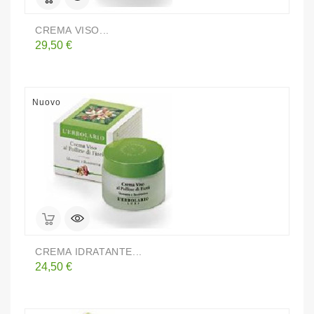
CREMA VISO...
Prezzo
29,50 €
Nuovo
CREMA IDRATANTE...
Prezzo
24,50 €