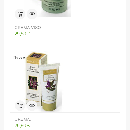
CREMA VISO...
Prezzo
29,50 €
Nuovo
CREMA...
Prezzo
26,90 €