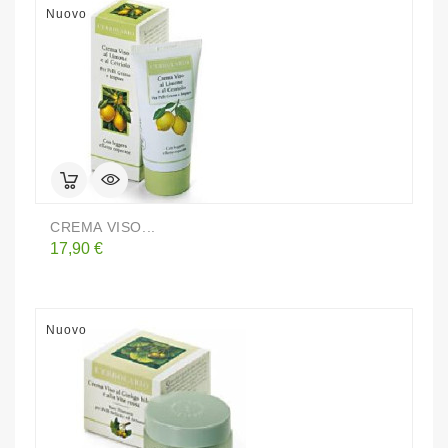
Nuovo
CREMA VISO...
Prezzo
17,90 €
Nuovo