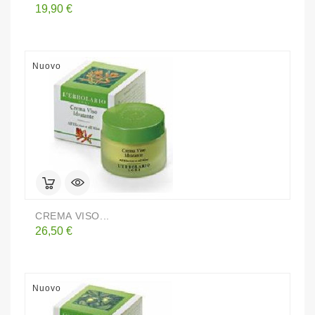
Prezzo
19,90 €
Nuovo
CREMA VISO...
Prezzo
26,50 €
Nuovo