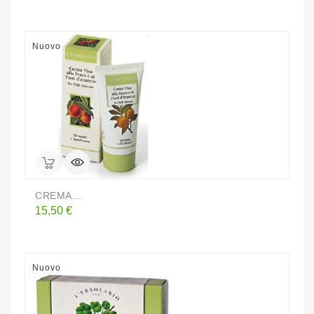
Nuovo
CREMA...
Prezzo
15,50 €
Nuovo