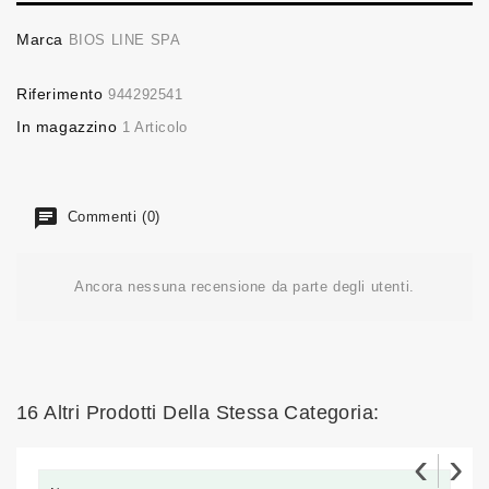
Marca
BIOS LINE SPA
Riferimento
944292541
In magazzino
1 Articolo
Commenti (0)
Ancora nessuna recensione da parte degli utenti.
16 Altri Prodotti Della Stessa Categoria:
‹
›