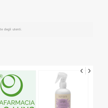
e degli utenti.
‹
›