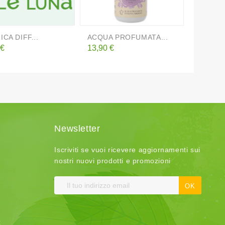
ICA DIFF...
ACQUA PROFUMATA...
AMOREV
o
Prezzo
Prezzo
 €
13,90 €
12,00 €
Newsletter
Iscriviti se vuoi ricevere aggiornamenti sui
nostri nuovi prodotti e promozioni
t