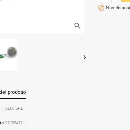

Non disponi
search
›
 del prodotto
 ITALIA SRL
to
979354711