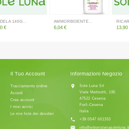
DELA 140G...
AMMORBIDENTE...
RICAR
zzo
Prezzo
Prezz
0 €
6,04 €
13,90
Il Tuo Account
Informazioni Negozio

Sole Luna Srl
Tracciamento ordine
Viale Matteotti, 195
Accedi
47522 Cesena
Crea account
Forlì-Cesena
I miei avvisi
Italia
Le mie liste dei desideri

+39 0547 601353

info@erboristeriasoleluna.i