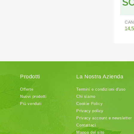
CAN
Pre
14,5
Prodotti
La Nostra Azienda
Offerte
Termini e condizioni d'uso
Nuovi prodotti
Chi siamo
Più venduti
Cookie Policy
Privacy policy
Privacy account e newsletter
Contattaci
Mappa del sito