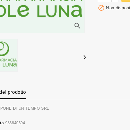

Non disponi
search
›
 del prodotto
PONE DI UN TEMPO SRL
to
983840594