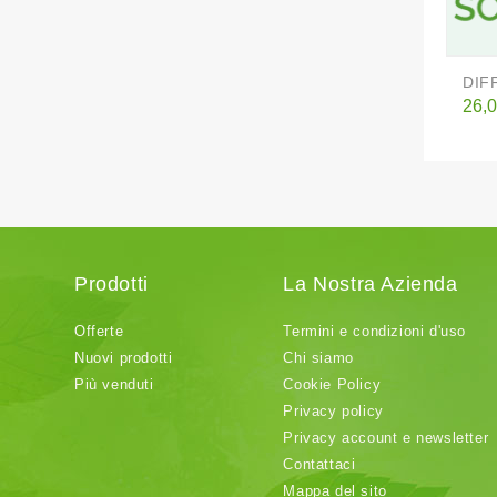
DIF
Pre
26,0
Prodotti
La Nostra Azienda
Offerte
Termini e condizioni d'uso
Nuovi prodotti
Chi siamo
Più venduti
Cookie Policy
Privacy policy
Privacy account e newsletter
Contattaci
Mappa del sito