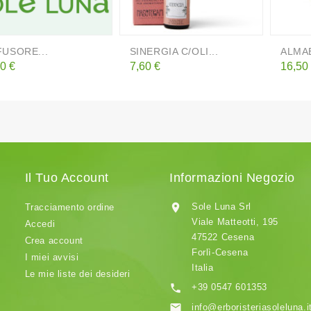
FUSORE...
SINERGIA C/OLI...
ALMAB
zzo
Prezzo
Prezz
0 €
7,60 €
16,50
Il Tuo Account
Informazioni Negozio

Sole Luna Srl
Tracciamento ordine
Viale Matteotti, 195
Accedi
47522 Cesena
Crea account
Forlì-Cesena
I miei avvisi
Italia
Le mie liste dei desideri

+39 0547 601353

info@erboristeriasoleluna.i