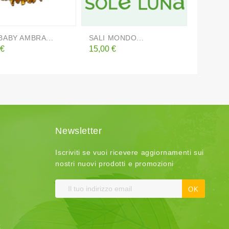
ABY AMBRA...
SALI MONDO...
HIMALA
o
Prezzo
Prezzo
 €
15,00 €
12,00 €
Newsletter
Iscriviti se vuoi ricevere aggiornamenti sui
nostri nuovi prodotti e promozioni
t