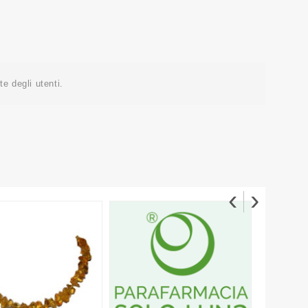
e degli utenti.
‹
›