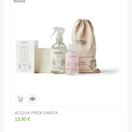
Nuovo
N
ACQUA PROFUMATA...
A
Prezzo
P
13,90 €
1