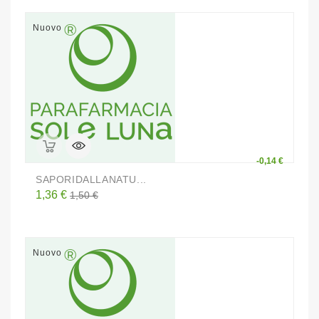
Nuovo
-0,14 €
SAPORIDALLANATU...
Prezzo
Prezzo
1,36 €
1,50 €
base
Nuovo