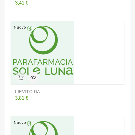
Prezzo
3,41 €
Nuovo
LIEVITO DA...
Prezzo
3,81 €
Nuovo