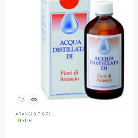
ARANCIO FIORI...
P
Prezzo
P
10,70 €
9