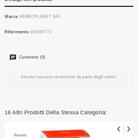
Marca
HERBOPLANET SRL
Riferimento
902887773
Commenti (0)
Ancora nessuna recensione da parte degli utenti.
16 Altri Prodotti Della Stessa Categoria:
‹
›
Nuovo
N