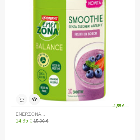
-1,55 €
ENERZONA...
C
Prezzo
Prezzo
P
14,35 €
2
15,90 €
base