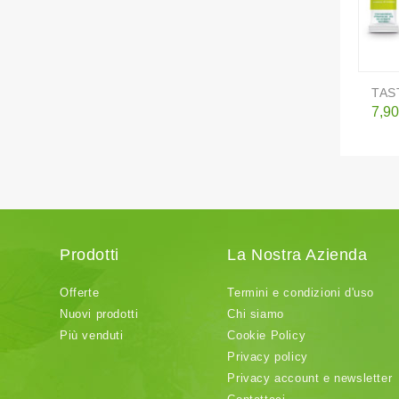
TAST
Pre
7,90
Prodotti
La Nostra Azienda
Offerte
Termini e condizioni d'uso
Nuovi prodotti
Chi siamo
Più venduti
Cookie Policy
Privacy policy
Privacy account e newsletter