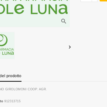
search
›
 del prodotto
NO GIROLOMONI COOP. AGR.
to
912313715