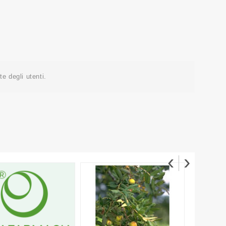
e degli utenti.
‹
›