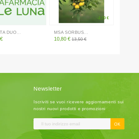
-2,70 €
TA DUO...
MSA SORBUS...
SPIGHE
o
Prezzo
Prezzo
Prezzo
 €
10,80 €
3,12 €
13,50 €
base
Newsletter
Iscriviti se vuoi ricevere aggiornamenti sui
nostri nuovi prodotti e promozioni