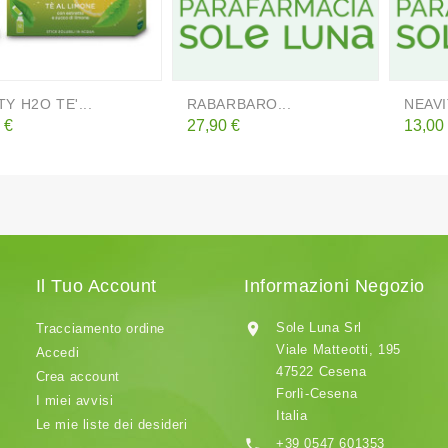
Y H2O TE'...
RABARBARO...
NEAVI
zzo
Prezzo
Prezz
 €
27,90 €
13,00
Il Tuo Account
Informazioni Negozio

Sole Luna Srl
Tracciamento ordine
Viale Matteotti, 195
Accedi
47522 Cesena
Crea account
Forlì-Cesena
I miei avvisi
Italia
Le mie liste dei desideri

+39 0547 601353