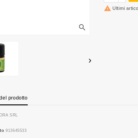

Ultimi artic
search
›
 del prodotto
ORA SRL
to
913645533