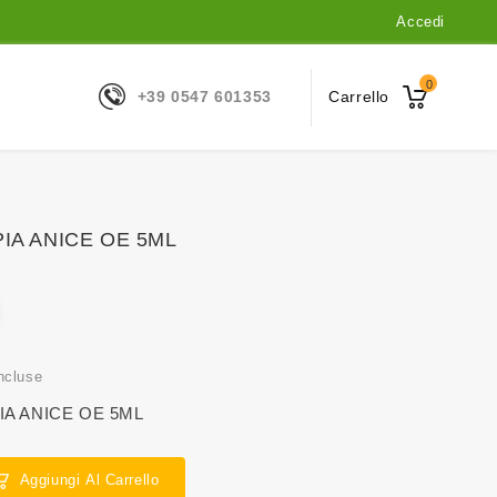
Accedi
0
+39 0547 601353
Carrello
A ANICE OE 5ML
ncluse
A ANICE OE 5ML
Aggiungi Al Carrello