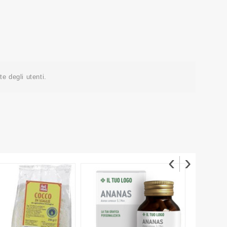
e degli utenti.
‹
›