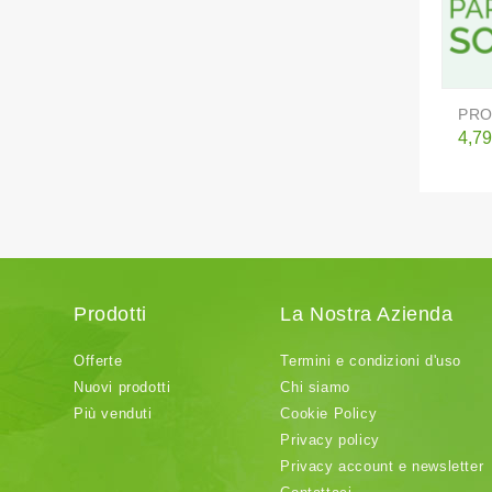
PRO
Pre
4,79
Prodotti
La Nostra Azienda
Offerte
Termini e condizioni d'uso
Nuovi prodotti
Chi siamo
Più venduti
Cookie Policy
Privacy policy
Privacy account e newsletter