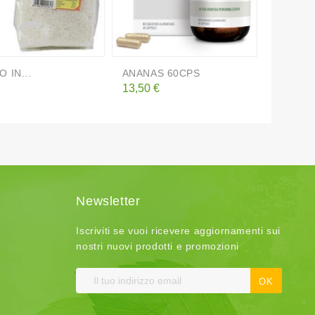
 IN...
ANANAS 60CPS
BARRETT
o
Prezzo
Prezzo
13,50 €
1,90 €
Newsletter
Iscriviti se vuoi ricevere aggiornamenti sui
nostri nuovi prodotti e promozioni