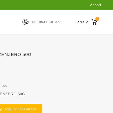
Accedi
0
+39 0547 601353
Carrello
ZENZERO 50G
cluse
ENZERO 50G
Aggiungi Al Carrello