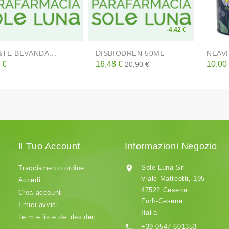
-4,42 €
&TE BEVANDA...
DISBIODREN 50ML
NEAVIT
zzo
Prezzo
Prezzo
Prezz
 €
16,48 €
10,00
20,90 €
base
Il Tuo Account
Informazioni Negozio

Sole Luna Srl
Tracciamento ordine
Viale Matteotti, 195
Accedi
47522 Cesena
Crea account
Forlì-Cesena
I miei avvisi
Italia
Le mie liste dei desideri

+39 0547 601353