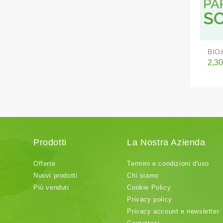
BIO
Pre
2,30
Prodotti
La Nostra Azienda
Offerte
Termini e condizioni d'uso
Nuovi prodotti
Chi siamo
Più venduti
Cookie Policy
Privacy policy
Privacy account e newsletter