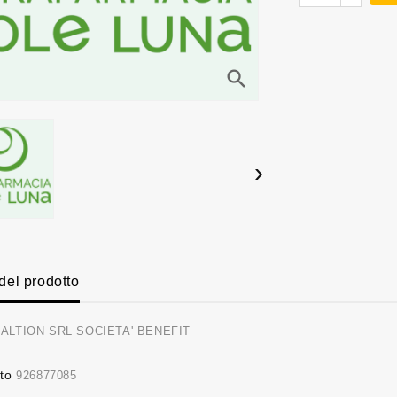
search
›
 del prodotto
ALTION SRL SOCIETA' BENEFIT
to
926877085