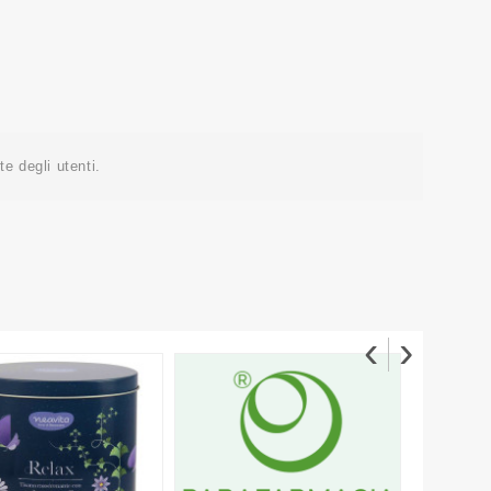
e degli utenti.
‹
›