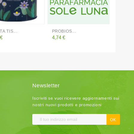
A TIS...
PROBIOS...
BEUTEL
o
Prezzo
Prezzo
 €
4,74 €
6,32 €
Newsletter
Iscriviti se vuoi ricevere aggiornamenti sui
nostri nuovi prodotti e promozioni