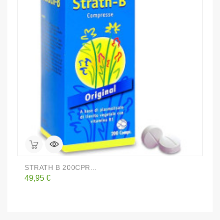
STRATH B 200CPR...
A
Prezzo
P
49,95 €
8