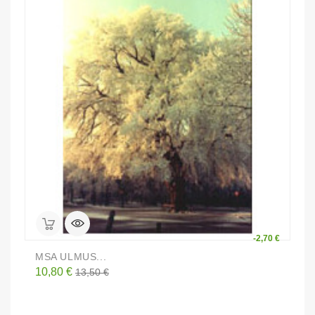
-2,70 €
MSA ULMUS...
G
Prezzo
Prezzo
P
10,80 €
3
13,50 €
base