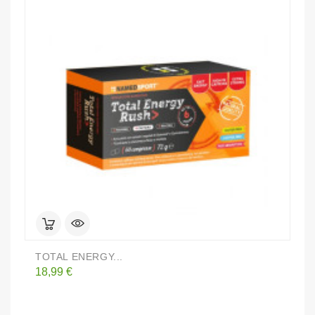
TOTAL ENERGY...
A
Prezzo
P
18,99 €
1