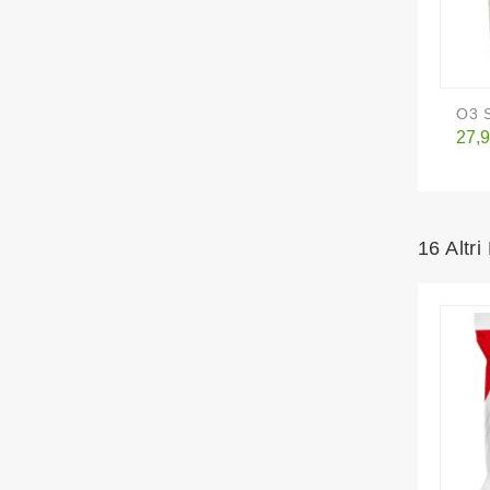
O3 
Pre
27,9
16 Altri