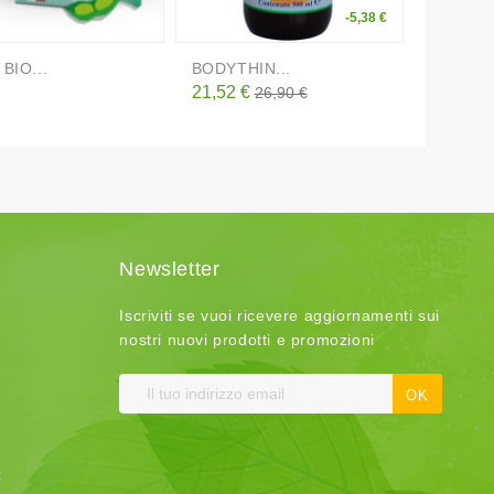
-5,38 €
BIO...
BODYTHIN...
PEARL 
o
Prezzo
Prezzo
Prezzo
21,52 €
19,60 €
26,90 €
base
Newsletter
Iscriviti se vuoi ricevere aggiornamenti sui
nostri nuovi prodotti e promozioni
t