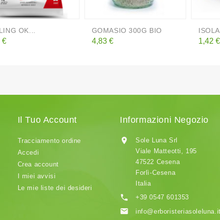
LING OK...
GOMASIO 300G BIO
ISOLA 
zzo
Prezzo
Prezz
 €
4,83 €
1,42 €
Il Tuo Account
Informazioni Negozio

Sole Luna Srl
Tracciamento ordine
Viale Matteotti, 195
Accedi
47522 Cesena
Crea account
Forlì-Cesena
I miei avvisi
Italia
Le mie liste dei desideri

+39 0547 601353

info@erboristeriasoleluna.i