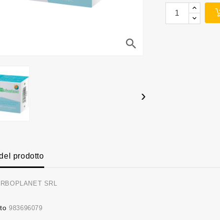
search
›
 del prodotto
RBOPLANET SRL
to
983696079