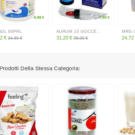
-6,98 €
-7,80 €
SOL 80PRL
AURUM 10 GOCCE...
MRG-S
zzo
Prezzo
Prezzo
Prezzo
Prezz
2 €
31,20 €
24,72
34,90 €
39,00 €
base
base
 Prodotti Della Stessa Categoria: