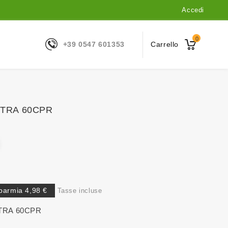
Accedi
0
+39 0547 601353
Carrello
TRA 60CPR
parmia 4,98 €
Tasse incluse
TRA 60CPR