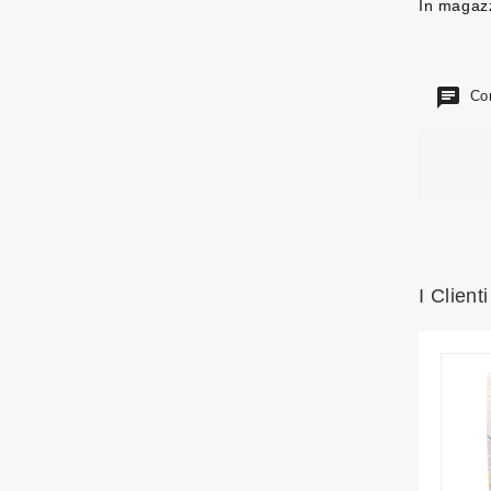
In magaz
Com
I Clien