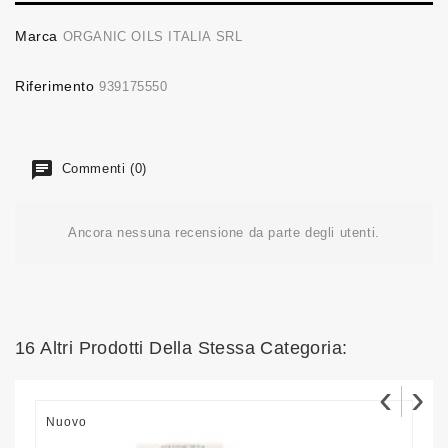
Marca
ORGANIC OILS ITALIA SRL
Riferimento
939175550
Commenti (0)
Ancora nessuna recensione da parte degli utenti.
16 Altri Prodotti Della Stessa Categoria:
‹
›
Nuovo
N