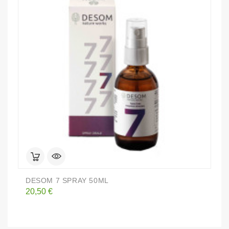
DESOM 7 SPRAY 50ML
D
Prezzo
P
20,50 €
2