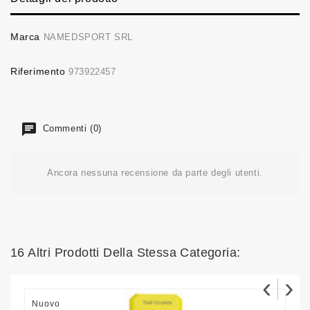
Marca
NAMEDSPORT SRL
Riferimento
973922457
Commenti (0)
Ancora nessuna recensione da parte degli utenti.
16 Altri Prodotti Della Stessa Categoria:
‹
›
Nuovo
N