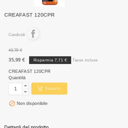
CREAFAST 120CPR
Condividi
43,70 €
35,99 €
Risparmia 7,71 €
Tasse incluse
CREAFAST 120CPR
Quantità
Esaurito

Non disponibile
Dettagli del prodotto