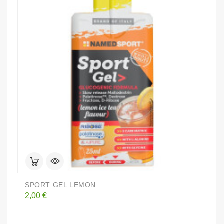
SPORT GEL LEMON...
K
Prezzo
P
2,00 €
1