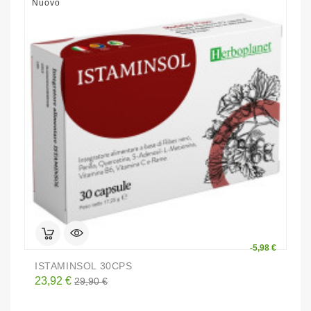
Nuovo
N
-5,98 €
ISTAMINSOL 30CPS
P
Prezzo
Prezzo
P
23,92 €
1
29,90 €
base