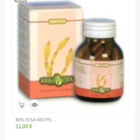
Nuovo
N
MELISSA 60CPS...
F
Prezzo
P
11,00 €
3