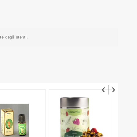
e degli utenti.
‹
›