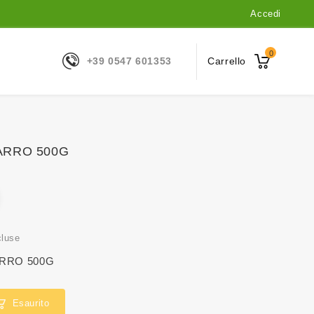
Accedi
0
+39 0547 601353
Carrello
FARRO 500G
cluse
ARRO 500G
Esaurito