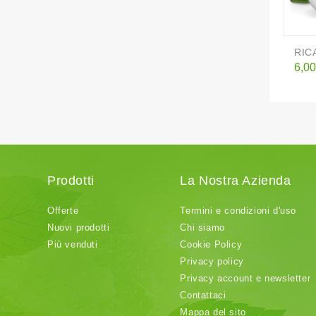
RIC
Pre
6,00
Prodotti
La Nostra Azienda
Offerte
Termini e condizioni d'uso
Nuovi prodotti
Chi siamo
Più venduti
Cookie Policy
Privacy policy
Privacy account e newsletter
Contattaci
Mappa del sito