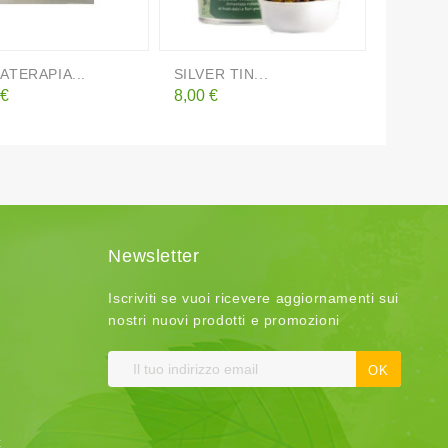
TERAPIA...
SILVER TIN...
NEAVITA
o
Prezzo
Prezzo
 €
8,00 €
5,50 €
Newsletter
Iscriviti se vuoi ricevere aggiornamenti sui
nostri nuovi prodotti e promozioni
t