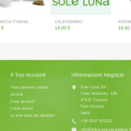
ARICA TISANA...
CALENDARIO...
AROMA
zzo
Prezzo
Prezz
 €
14,00 €
16,60
Il Tuo Account
Informazioni Negozio

Sole Luna Srl
Tracciamento ordine
Viale Matteotti, 195
Accedi
47522 Cesena
Crea account
Forlì-Cesena
I miei avvisi
Italia
Le mie liste dei desideri

+39 0547 601353

info@erboristeriasoleluna.i