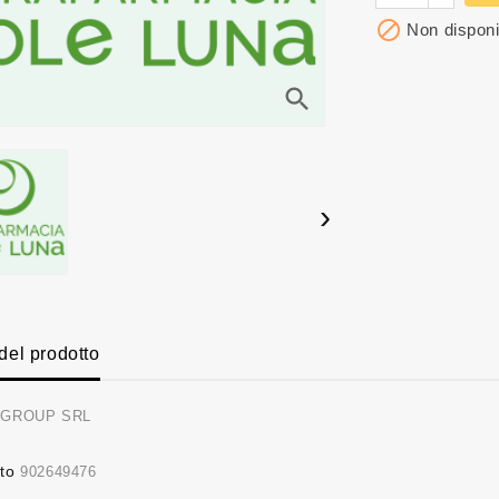

Non disponi
search
›
 del prodotto
 GROUP SRL
to
902649476