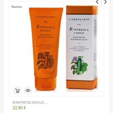
‹
›
Nuovo
N
RINFRESCASOLE...
S
Prezzo
P
22,90 €
2