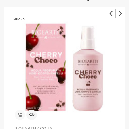
‹
›
Nuovo
N
BIOEARTH ACQUA...
D