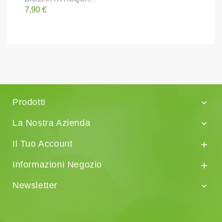
Prezzo
P
7,90 €
1
Prodotti

La Nostra Azienda

Il Tuo Account

Informazioni Negozio

Newsletter
