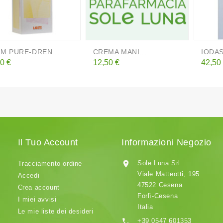
M PURE-DREN...
CREMA MANI...
IODAS
zzo
Prezzo
Prezz
0 €
12,50 €
42,50
Il Tuo Account
Informazioni Negozio

Sole Luna Srl
Tracciamento ordine
Viale Matteotti, 195
Accedi
47522 Cesena
Crea account
Forlì-Cesena
I miei avvisi
Italia
Le mie liste dei desideri

+39 0547 601353