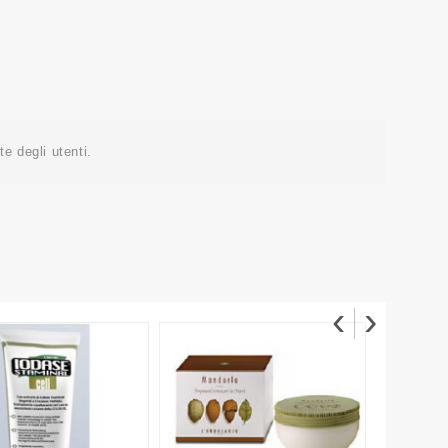
e degli utenti.
‹
›