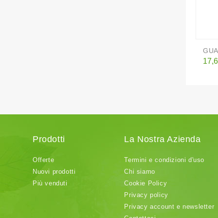
GUA
Pre
17,6
Prodotti
La Nostra Azienda
Offerte
Termini e condizioni d'uso
Nuovi prodotti
Chi siamo
Più venduti
Cookie Policy
Privacy policy
Privacy account e newsletter