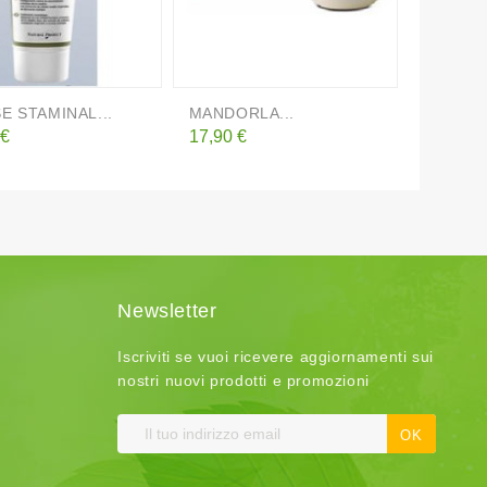
E STAMINAL...
MANDORLA...
FRESCA
o
Prezzo
Prezzo
 €
17,90 €
32,50 €
Newsletter
Iscriviti se vuoi ricevere aggiornamenti sui
nostri nuovi prodotti e promozioni