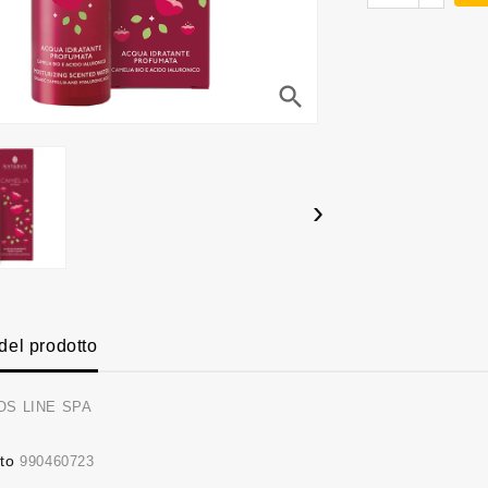
search
›
 del prodotto
OS LINE SPA
to
990460723