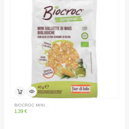
BIOCROC MINI...
R
Prezzo
P
1,39 €
3