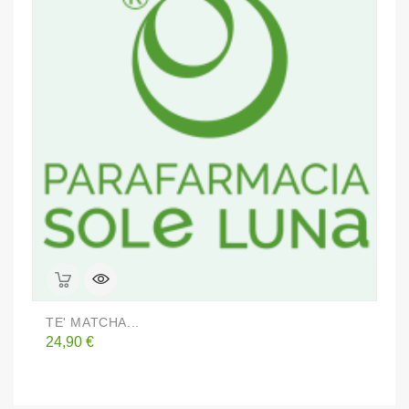
TE' MATCHA...
L
Prezzo
P
24,90 €
2