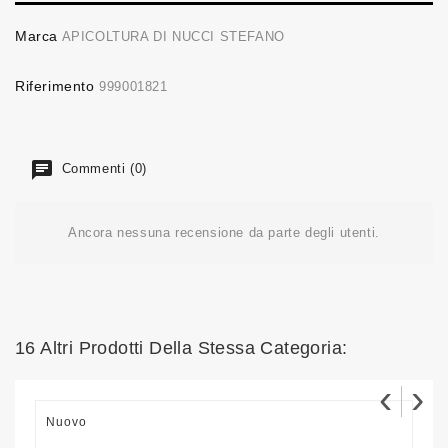
Marca
APICOLTURA DI NUCCI STEFANO
Riferimento
999001821
Commenti (0)
Ancora nessuna recensione da parte degli utenti.
16 Altri Prodotti Della Stessa Categoria:
‹
›
Nuovo
N