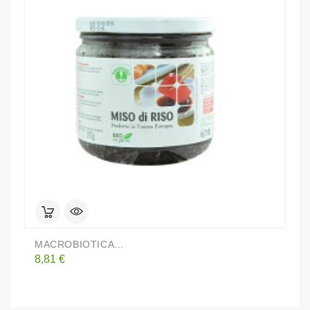
MACROBIOTICA...
G
Prezzo
P
8,81 €
3