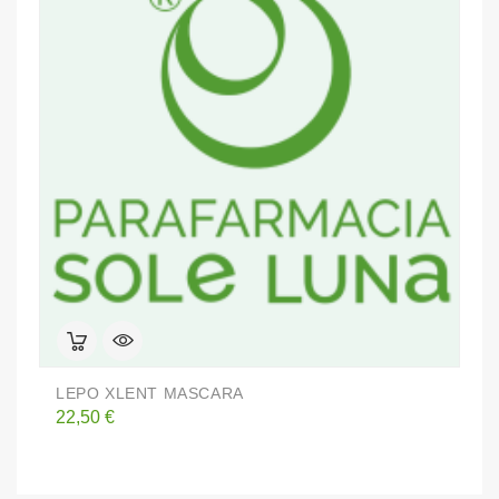
LEPO XLENT MASCARA
D
Prezzo
P
22,50 €
2