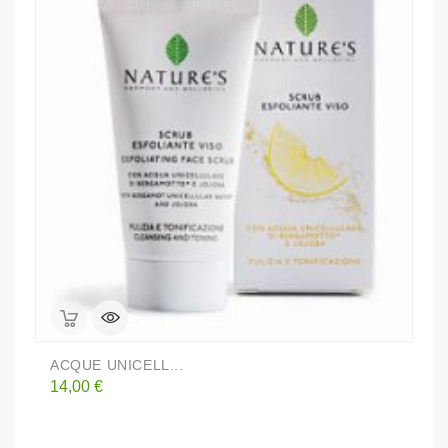
ACQUE UNICELL...
L
Prezzo
P
14,00 €
2