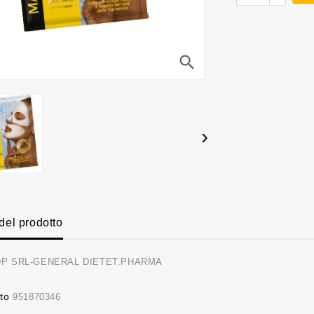
search
›
 del prodotto
P SRL-GENERAL DIETET.PHARMA
to
951870346