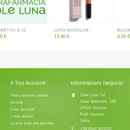
RETTO N.22
LEPO MYCOLOR...
BLOO
zzo
Prezzo
Prezz
0 €
15,90 €
8,50 €
Il Tuo Account
Informazioni Negozio

Sole Luna Srl
Tracciamento ordine
Viale Matteotti, 195
Accedi
47522 Cesena
Crea account
Forlì-Cesena
I miei avvisi
Italia
Le mie liste dei desideri

+39 0547 601353