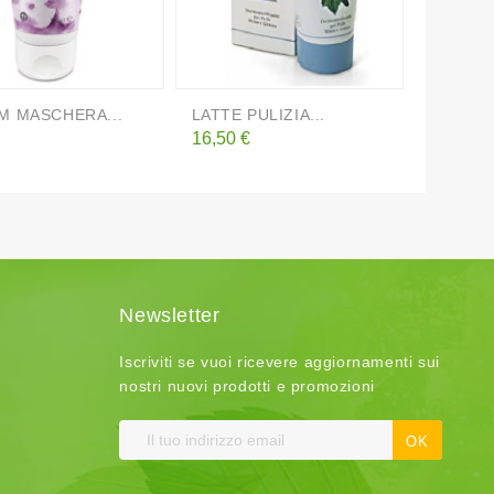
M MASCHERA...
LATTE PULIZIA...
L'AMAN
o
Prezzo
Prezzo
16,50 €
14,50 €
Newsletter
Iscriviti se vuoi ricevere aggiornamenti sui
nostri nuovi prodotti e promozioni