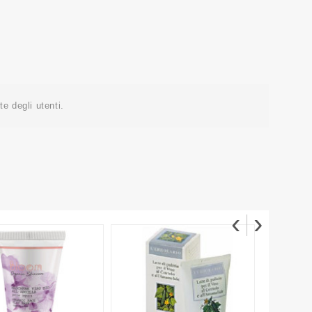
e degli utenti.
‹
›