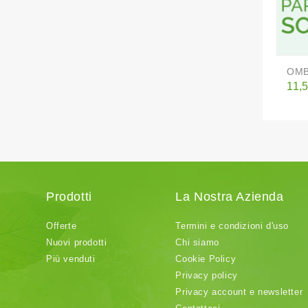
OMB
Pre
11,5
Prodotti
La Nostra Azienda
Offerte
Termini e condizioni d'uso
Nuovi prodotti
Chi siamo
Più venduti
Cookie Policy
Privacy policy
Privacy account e newsletter