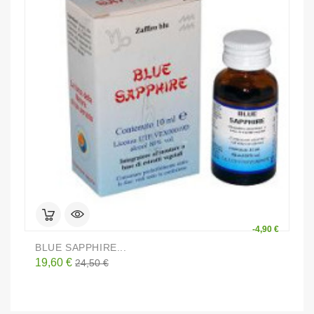
-4,90 €
BLUE SAPPHIRE...
S
Prezzo
Prezzo
P
19,60 €
8
24,50 €
base