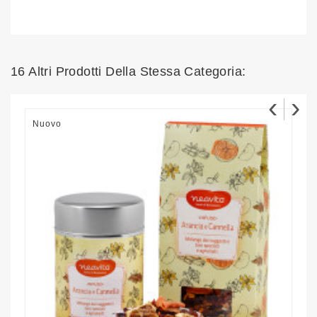
16 Altri Prodotti Della Stessa Categoria:
‹
›
Nuovo
N