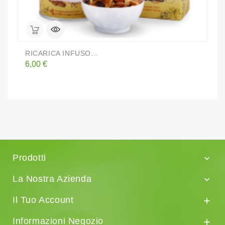
RICARICA INFUSO...
F
Prezzo
P
6,00 €
1
Prodotti

La Nostra Azienda

Il Tuo Account

Informazioni Negozio
