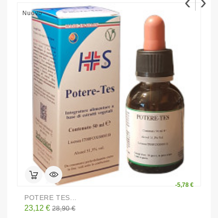
‹
›
Nuovo
N
-5,78 €
POTERE TES...
L
Prezzo
Prezzo
P
23,12 €
2
28,90 €
base